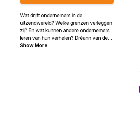
Wat drijft ondernemers in de
uitzendwereld? Welke grenzen verleggen
zij? En wat kunnen andere ondernemers
leren van hun verhalen? Dréann van den
Akker zijn co-hosts Eva Damen en
Show More
Wesley Lam spreken met
grensverleggende smaakmakers uit de
flexwereld.