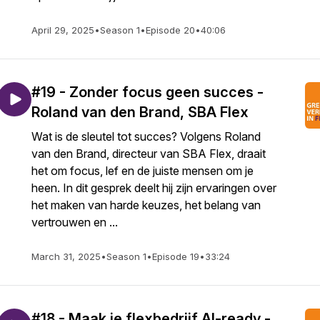
April 29, 2025
•
Season 1
•
Episode 20
•
40:06
#19 - Zonder focus geen succes -
Roland van den Brand, SBA Flex
Wat is de sleutel tot succes? Volgens Roland
van den Brand, directeur van SBA Flex, draait
het om focus, lef en de juiste mensen om je
heen. In dit gesprek deelt hij zijn ervaringen over
het maken van harde keuzes, het belang van
vertrouwen en ...
March 31, 2025
•
Season 1
•
Episode 19
•
33:24
#18 - Maak je flexbedrijf AI-ready -