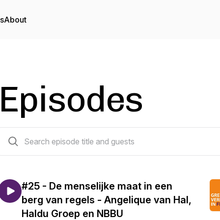
rs
About
Episodes
25 episodes
#25 - De menselijke maat in een
berg van regels - Angelique van Hal,
Haldu Groep en NBBU