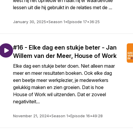
leest hij het opnieuw en haalt hij er waardevolle
lessen uit die hij gebruikt in de relaties met de ...
January 30, 2025
•
Season 1
•
Episode 17
•
36:25
#16 - Elke dag een stukje beter - Jan
Willem van der Meer, House of Work
Elke dag een stukje beter doen. Niet alleen maar
meer en meer resultaten boeken. Ook elke dag
een beetje meer werkplezier, je medewerkers
gelukkig maken en zien groeien. Dat is hoe
House of Work wil uitzenden. Dat er zoveel
negativiteit...
November 21, 2024
•
Season 1
•
Episode 16
•
49:28